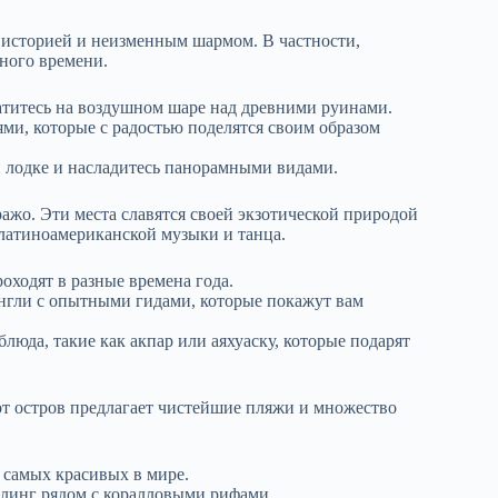
 историей и неизменным шармом. В частности,
ного времени.
атитесь на воздушном шаре над древними руинами.
и, которые с радостью поделятся своим образом
 лодке и насладитесь панорамными видами.
ажо. Эти места славятся своей экзотической природой
 латиноамериканской музыки и танца.
оходят в разные времена года.
нгли с опытными гидами, которые покажут вам
юда, такие как акпар или аяхуаску, которые подарят
от остров предлагает чистейшие пляжи и множество
 самых красивых в мире.
клинг рядом с коралловыми рифами.