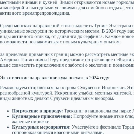
местными винами и кухней. Зимой открываются новые горнолы
атмосферой и выгодными условиями для семейного отдыха, что
активного времяпрепровождения.
Среди морских направлений стоит выделить Тунис. Эта страна п
уникальные экскурсии по историческим местам. В 2024 году ва
виды активного отдыха, от дайвинга до серфинга. Каждое ново
возможности познакомиться с новым культурным опытом.
За пределами привычных границ можно рассмотреть местные эк
Америки. Патагония и Перу предлагают потрясающие пейзажи 
шанс совместить приключения с заботой о экологии и познаком
Экзотические направления: куда поехать в 2024 году
Рекомендуем отправиться на острова Сулувеси в Индонезии. Эт
разнообразной культурой. Искренние улыбки местных жителей,
виды животных делают Сулувеси идеальным выбором.
Погружение в природу:
Треккинг в национальном парке Л
Кулинарные приключения:
Попробуйте знаменитые блюд
жареные пирожки.
Культурные мероприятия:
Участвуйте в фестивале Торадж
сопровождающемся красочными ритуалами.