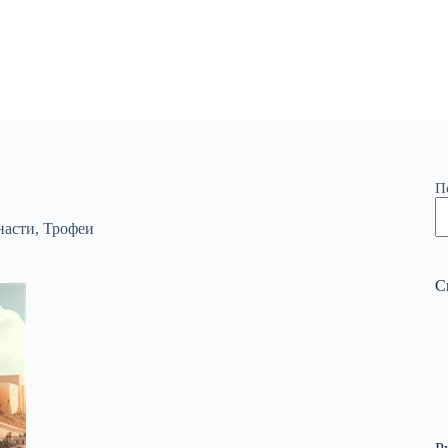
П
насти
,
Трофеи
С