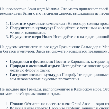
На юго-востоке Азии ждет Мьянма. Это место привлекает своей
рекомендуем Баган с его тысячами храмов, вышедшими из песча
Посетите храмовые комплексы:
На восходе солнца прок
Погрузитесь в культуру:
Пообщайтесь с местными жителям
жизни и традициями.
Не упустите озеро Инле:
Исследуйте его на традиционной
На другом континенте на вас ждут Бразильские Сальвадор и Мар
и богатой культурой. Здесь вы сможете насладиться праздником
Праздники и фестивали:
Посетите Карнавалы, которые пр
Природа и активный отдых:
Исследуйте амазонские джу
местную флору и фауну.
Гастрономическая культура:
Попробуйте традиционные бл
вам незабываемые вкусовые впечатления.
Не забудьте про Гренады, расположенную в Карибском море. Эт
возможностей для активного отдыха.
Пляжи:
Обязательно посетите пляж Grand Anse — один из
Водные виды спорта:
Пробуйте серфинг, дайвинг и снор